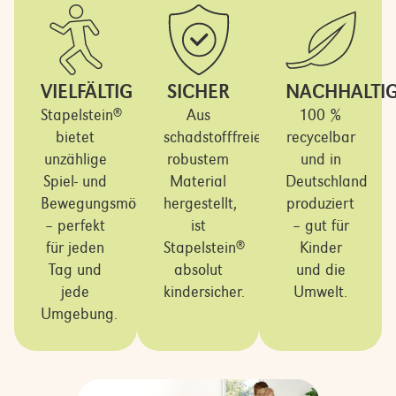
VIELFÄLTIG
SICHER
NACHHALTI
Stapelstein
Aus
100 %
®
bietet
schadstofffreiem,
recycelbar
unzählige
robustem
und in
Spiel- und
Material
Deutschland
Bewegungsmöglichkeiten
hergestellt,
produziert
– perfekt
ist
– gut für
für jeden
Stapelstein
Kinder
®
Tag und
absolut
und die
jede
kindersicher.
Umwelt.
Umgebung.