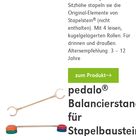
Sitzhöhe stapeln sie die
Original-Elemente von
Stapelstein
(nicht
®
enthalten). Mit 4 leisen,
kugelgelagerten Rollen. Für
drinnen und draußen.
Altersempfehlung: 3 – 12
Jahre
zum Produkt
pedalo
®
Balanciersta
für
Stapelbaustei