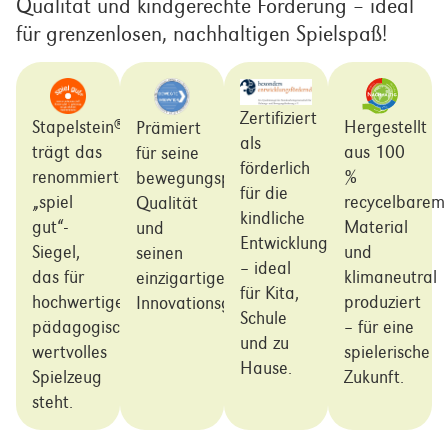
Qualität und kindgerechte Förderung – ideal
für grenzenlosen, nachhaltigen Spielspaß!
Zertifiziert
Stapelstein
Hergestellt
Prämiert
®
als
trägt das
aus 100
für seine
förderlich
renommierte
%
bewegungspädagogische
für die
„spiel
recycelbarem
Qualität
kindliche
gut“-
Material
und
Entwicklung
Siegel,
und
seinen
– ideal
das für
klimaneutral
einzigartigen
für Kita,
hochwertiges,
produziert
Innovationsgehalt.
Schule
pädagogisch
– für eine
und zu
wertvolles
spielerische
Hause.
Spielzeug
Zukunft.
steht.